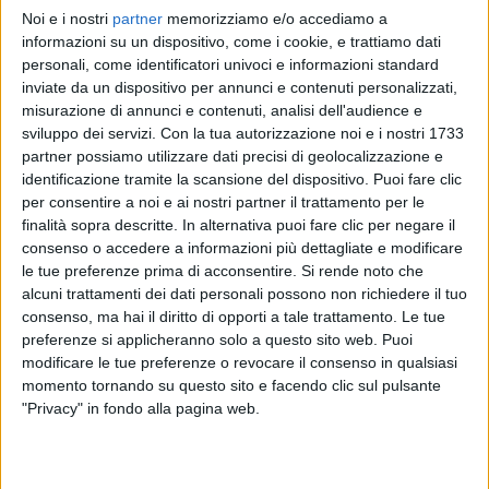
Noi e i nostri
partner
memorizziamo e/o accediamo a
FABRI FIBRA
FABRI FIBRA
FABRI FIBRA
informazioni su un dispositivo, come i cookie, e trattiamo dati
INTERVISTA
RADIO ITALIA LIVE
personali, come identificatori univoci e informazioni standard
RADIOITALIALIVE 14/11
inviate da un dispositivo per annunci e contenuti personalizzati,
2
VIDEO
16
FOTO
misurazione di annunci e contenuti, analisi dell'audience e
10
VIDEO
17
FOTO
sviluppo dei servizi.
Con la tua autorizzazione noi e i nostri 1733
15
VIDEO
20
FOTO
partner possiamo utilizzare dati precisi di geolocalizzazione e
identificazione tramite la scansione del dispositivo. Puoi fare clic
per consentire a noi e ai nostri partner il trattamento per le
finalità sopra descritte. In alternativa puoi fare clic per negare il
consenso o accedere a informazioni più dettagliate e modificare
le tue preferenze prima di acconsentire.
Si rende noto che
News correlate
alcuni trattamenti dei dati personali possono non richiedere il tuo
consenso, ma hai il diritto di opporti a tale trattamento. Le tue
preferenze si applicheranno solo a questo sito web. Puoi
modificare le tue preferenze o revocare il consenso in qualsiasi
momento tornando su questo sito e facendo clic sul pulsante
"Privacy" in fondo alla pagina web.