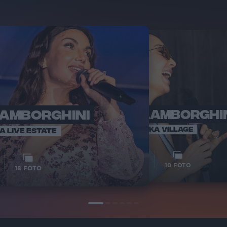
LAMBORGHINI
ELETTRA LAMBORGHI
RADI
VOI TA
VOI TANKA VILLAGE
IA LIVE ESTATE
1
VIDEO
10
FOTO
18
FOTO