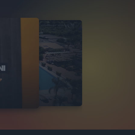
NI
O ITALIA
NKA VILLAGE
2
VIDEO