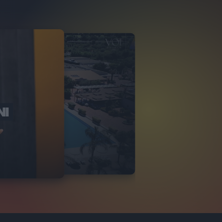
NI
O ITALIA
NKA VILLAGE
2
VIDEO