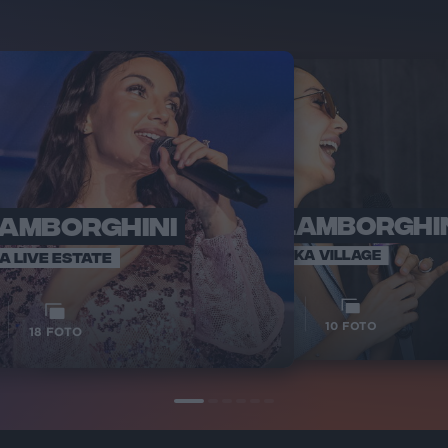
LAMBORGHINI
ELETTRA LAMBORGHI
RADI
VOI TA
VOI TANKA VILLAGE
IA LIVE ESTATE
1
VIDEO
10
FOTO
18
FOTO