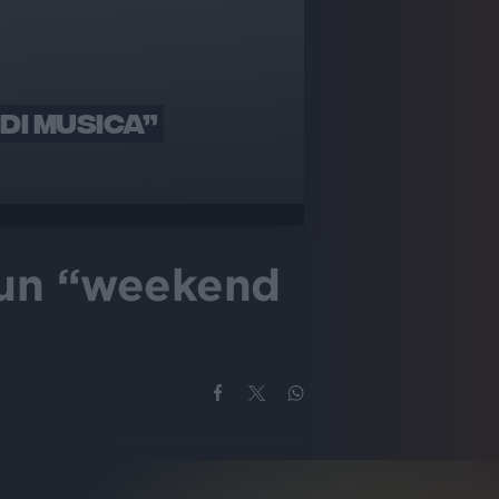
DI MUSICA”
r un “weekend