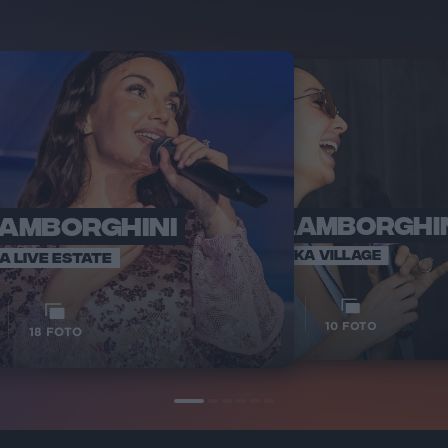
LAMBORGHINI
ELETTRA LAMBORGHI
RADI
VOI TA
VOI TANKA VILLAGE
IA LIVE ESTATE
1
VIDEO
10
FOTO
18
FOTO