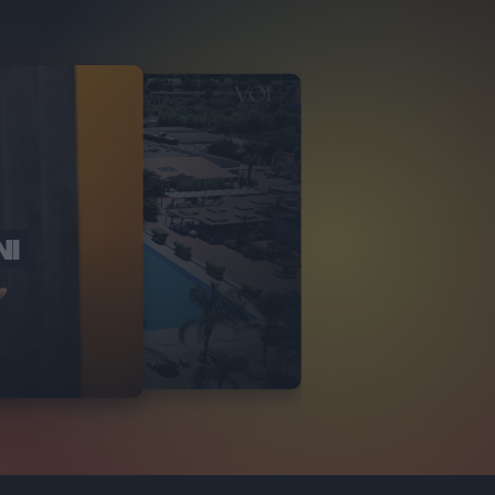
NI
O ITALIA
NKA VILLAGE
2
VIDEO