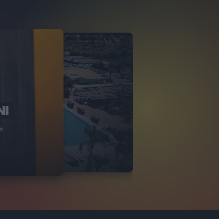
NI
O ITALIA
NKA VILLAGE
2
VIDEO