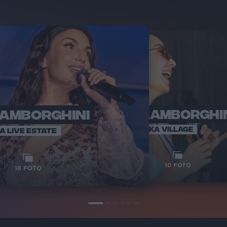
LAMBORGHINI
ELETTRA LAMBORGHI
RADI
VOI TA
VOI TANKA VILLAGE
IA LIVE ESTATE
1
VIDEO
10
FOTO
18
FOTO