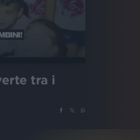
BINI!
rte tra i