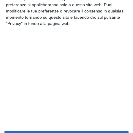
preferenze si applicheranno solo a questo sito web. Puoi
RADIO ITALIA
ELETTRA LAMBORGHINI
ELETTRA LAMBORGHINI
modificare le tue preferenze o revocare il consenso in qualsiasi
VOI TANKA VILLAGE
VOI TANKA VILLAGE
momento tornando su questo sito e facendo clic sul pulsante
RADIO ITALIA LIVE ESTATE
"Privacy" in fondo alla pagina web.
2
VIDEO
1
VIDEO
10
FOTO
1
VIDEO
18
FOTO
Chi siamo
Contattaci
Privacy
Lavora con noi
Pubblicita'
Regolamenti