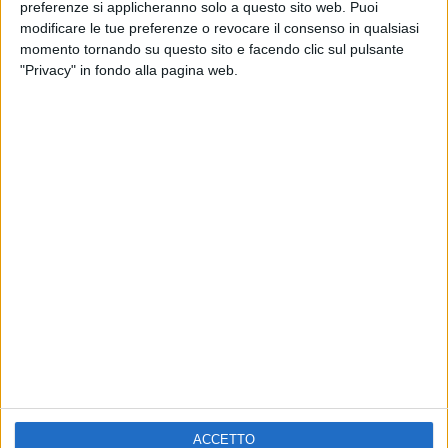
ELETTRA LAMBORGHINI
preferenze si applicheranno solo a questo sito web. Puoi
VOI TANKA VILLAGE
VOI TANKA VILLAGE
modificare le tue preferenze o revocare il consenso in qualsiasi
RADIO ITALIA LIVE ESTATE
momento tornando su questo sito e facendo clic sul pulsante
"Privacy" in fondo alla pagina web.
2
VIDEO
1
VIDEO
10
FOTO
1
VIDEO
18
FOTO
Chi siamo
Contattaci
Privacy
Lavora con noi
Pubblicita'
Regolamenti
Mobile
Radio Italia Tv
ACCETTO
Codice etico
Riservatezza