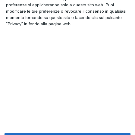
preferenze si applicheranno solo a questo sito web. Puoi
RADIO ITALIA
ELETTRA LAMBORGHINI
ELETTRA LAMBORGHINI
modificare le tue preferenze o revocare il consenso in qualsiasi
VOI TANKA VILLAGE
VOI TANKA VILLAGE
momento tornando su questo sito e facendo clic sul pulsante
RADIO ITALIA LIVE ESTATE
"Privacy" in fondo alla pagina web.
2
VIDEO
1
VIDEO
10
FOTO
1
VIDEO
18
FOTO
Chi siamo
Contattaci
Privacy
Lavora con noi
Pubblicita'
Regolamenti