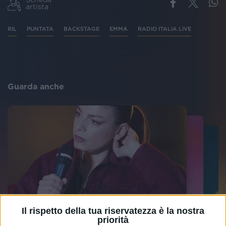
artista
RIL
PUNTATA
BACKSTAGE
EMMA
RADIO ITALIA LIVE
Guarda anche
Il rispetto della tua riservatezza è la nostra
priorità