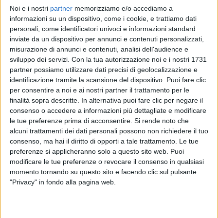
Noi e i nostri
partner
memorizziamo e/o accediamo a
EMMA
EMMA
EMMA
informazioni su un dispositivo, come i cookie, e trattiamo dati
SANREMO ITALIANO 2024
INTERVISTA 226/02/2024
personali, come identificatori univoci e informazioni standard
DONNE IN MUSICA
inviate da un dispositivo per annunci e contenuti personalizzati,
1
VIDEO
misurazione di annunci e contenuti, analisi dell'audience e
1
VIDEO
15
FOTO
sviluppo dei servizi.
Con la tua autorizzazione noi e i nostri 1731
1
VIDEO
12
FOTO
partner possiamo utilizzare dati precisi di geolocalizzazione e
identificazione tramite la scansione del dispositivo. Puoi fare clic
per consentire a noi e ai nostri partner il trattamento per le
finalità sopra descritte. In alternativa puoi fare clic per negare il
consenso o accedere a informazioni più dettagliate e modificare
le tue preferenze prima di acconsentire.
Si rende noto che
News correlate
alcuni trattamenti dei dati personali possono non richiedere il tuo
consenso, ma hai il diritto di opporti a tale trattamento. Le tue
preferenze si applicheranno solo a questo sito web. Puoi
modificare le tue preferenze o revocare il consenso in qualsiasi
momento tornando su questo sito e facendo clic sul pulsante
"Privacy" in fondo alla pagina web.