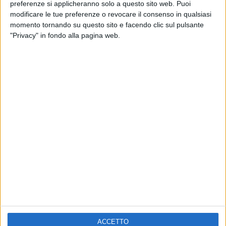
ELETTRA LAMBORGHINI
preferenze si applicheranno solo a questo sito web. Puoi
VOI TANKA VILLAGE
VOI TANKA VILLAGE
modificare le tue preferenze o revocare il consenso in qualsiasi
RADIO ITALIA LIVE ESTATE
momento tornando su questo sito e facendo clic sul pulsante
"Privacy" in fondo alla pagina web.
2
VIDEO
1
VIDEO
10
FOTO
1
VIDEO
18
FOTO
Chi siamo
Contattaci
Privacy
Lavora con noi
Pubblicita'
Regolamenti
Mobile
Radio Italia Tv
ACCETTO
Codice etico
Riservatezza