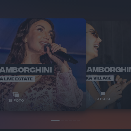
LAMBORGHINI
ELETTRA LAMBORGHI
RADI
VOI TA
VOI TANKA VILLAGE
IA LIVE ESTATE
1
VIDEO
10
FOTO
18
FOTO