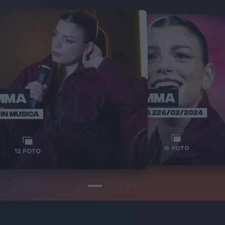
MMA
EMMA
E
SANREMO 
INTERVISTA 226/02/2024
IN MUSICA
1
1
VIDEO
15
FOTO
12
FOTO