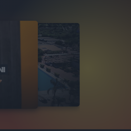
NI
O ITALIA
NKA VILLAGE
2
VIDEO