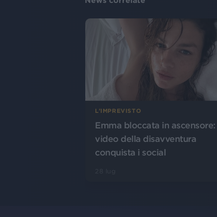
News correlate
L'IMPREVISTO
Emma bloccata in ascensore: 
video della disavventura
conquista i social
28 lug