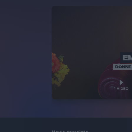
E
DONNE 
1
VIDEO