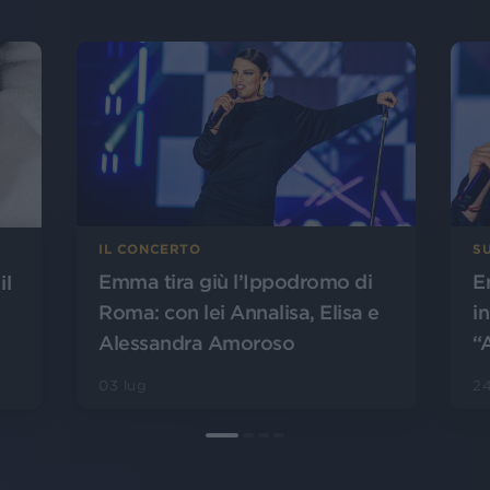
IL CONCERTO
SU
Emma tira giù l’Ippodromo di
E
il
Roma: con lei Annalisa, Elisa e
i
Alessandra Amoroso
“
03 lug
24