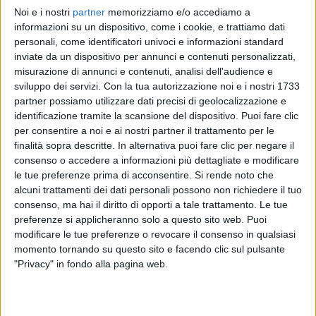
Noi e i nostri
partner
memorizziamo e/o accediamo a
EMMA
EMMA
EMMA
informazioni su un dispositivo, come i cookie, e trattiamo dati
SANREMO ITALIANO 2024
INTERVISTA 226/02/2024
personali, come identificatori univoci e informazioni standard
DONNE IN MUSICA
inviate da un dispositivo per annunci e contenuti personalizzati,
1
VIDEO
misurazione di annunci e contenuti, analisi dell'audience e
1
VIDEO
15
FOTO
sviluppo dei servizi.
Con la tua autorizzazione noi e i nostri 1733
1
VIDEO
12
FOTO
partner possiamo utilizzare dati precisi di geolocalizzazione e
identificazione tramite la scansione del dispositivo. Puoi fare clic
per consentire a noi e ai nostri partner il trattamento per le
finalità sopra descritte. In alternativa puoi fare clic per negare il
consenso o accedere a informazioni più dettagliate e modificare
le tue preferenze prima di acconsentire.
Si rende noto che
News correlate
alcuni trattamenti dei dati personali possono non richiedere il tuo
consenso, ma hai il diritto di opporti a tale trattamento. Le tue
preferenze si applicheranno solo a questo sito web. Puoi
modificare le tue preferenze o revocare il consenso in qualsiasi
momento tornando su questo sito e facendo clic sul pulsante
"Privacy" in fondo alla pagina web.