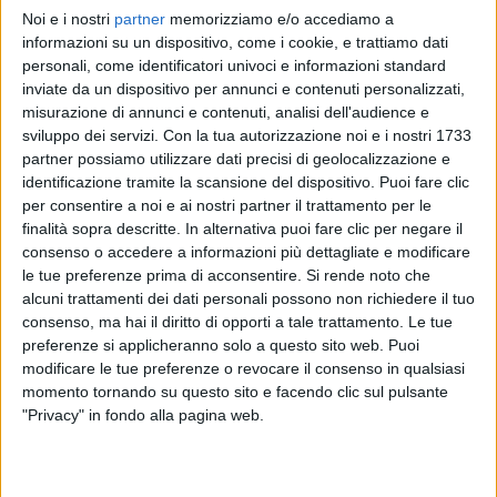
Noi e i nostri
partner
memorizziamo e/o accediamo a
EMMA
EMMA
EMMA
informazioni su un dispositivo, come i cookie, e trattiamo dati
SANREMO ITALIANO 2024
INTERVISTA 226/02/2024
personali, come identificatori univoci e informazioni standard
DONNE IN MUSICA
inviate da un dispositivo per annunci e contenuti personalizzati,
1
VIDEO
misurazione di annunci e contenuti, analisi dell'audience e
1
VIDEO
15
FOTO
sviluppo dei servizi.
Con la tua autorizzazione noi e i nostri 1733
1
VIDEO
12
FOTO
partner possiamo utilizzare dati precisi di geolocalizzazione e
identificazione tramite la scansione del dispositivo. Puoi fare clic
per consentire a noi e ai nostri partner il trattamento per le
finalità sopra descritte. In alternativa puoi fare clic per negare il
consenso o accedere a informazioni più dettagliate e modificare
le tue preferenze prima di acconsentire.
Si rende noto che
News correlate
alcuni trattamenti dei dati personali possono non richiedere il tuo
consenso, ma hai il diritto di opporti a tale trattamento. Le tue
preferenze si applicheranno solo a questo sito web. Puoi
modificare le tue preferenze o revocare il consenso in qualsiasi
momento tornando su questo sito e facendo clic sul pulsante
"Privacy" in fondo alla pagina web.