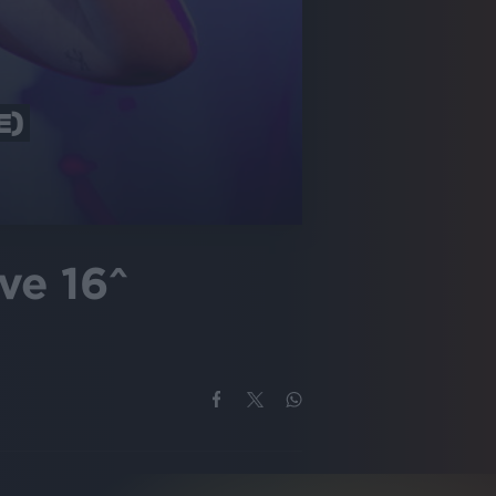
E)
ve 16^