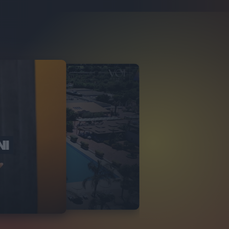
NI
O ITALIA
NKA VILLAGE
2
VIDEO