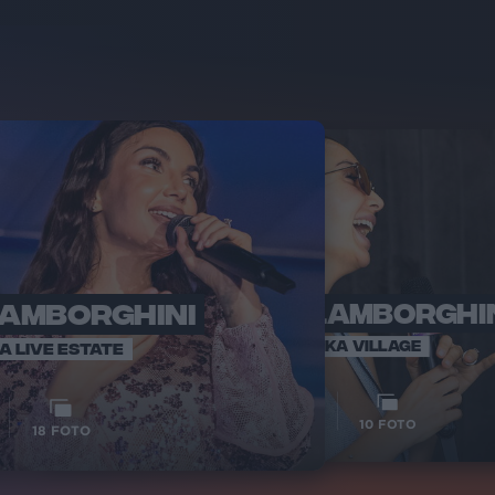
LAMBORGHINI
ELETTRA LAMBORGHI
RADI
VOI TA
VOI TANKA VILLAGE
IA LIVE ESTATE
1
VIDEO
10
FOTO
18
FOTO