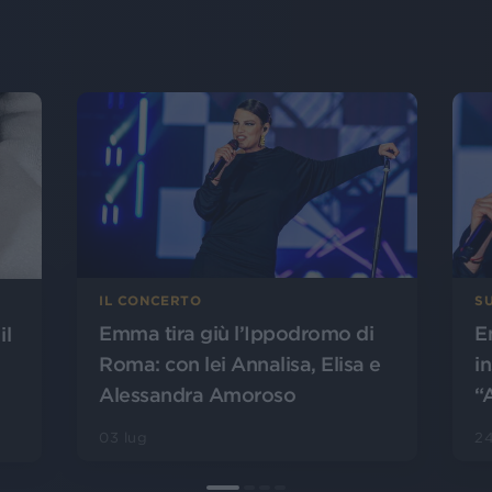
IL CONCERTO
SU
Emma tira giù l’Ippodromo di
E
il
Roma: con lei Annalisa, Elisa e
i
Alessandra Amoroso
“
03 lug
24