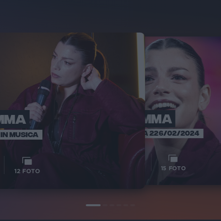
MMA
EMMA
E
SANREMO 
INTERVISTA 226/02/2024
IN MUSICA
1
1
VIDEO
15
FOTO
12
FOTO