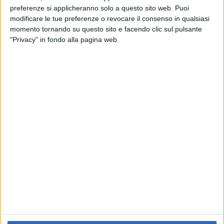
preferenze si applicheranno solo a questo sito web. Puoi
RADIO ITALIA
ELETTRA LAMBORGHINI
ELETTRA LAMBORGHINI
modificare le tue preferenze o revocare il consenso in qualsiasi
VOI TANKA VILLAGE
VOI TANKA VILLAGE
momento tornando su questo sito e facendo clic sul pulsante
RADIO ITALIA LIVE ESTATE
"Privacy" in fondo alla pagina web.
2
VIDEO
1
VIDEO
10
FOTO
1
VIDEO
18
FOTO
Chi siamo
Contattaci
Privacy
Lavora con noi
Pubblicita'
Regolamenti