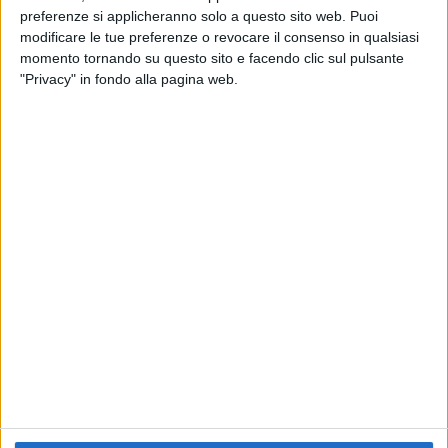
preferenze si applicheranno solo a questo sito web. Puoi
RADIO ITALIA
ELETTRA LAMBORGHINI
ELETTRA LAMBORGHINI
modificare le tue preferenze o revocare il consenso in qualsiasi
VOI TANKA VILLAGE
VOI TANKA VILLAGE
momento tornando su questo sito e facendo clic sul pulsante
RADIO ITALIA LIVE ESTATE
"Privacy" in fondo alla pagina web.
2
VIDEO
1
VIDEO
10
FOTO
1
VIDEO
18
FOTO
Chi siamo
Contattaci
Privacy
Lavora con noi
Pubblicita'
Regolamenti