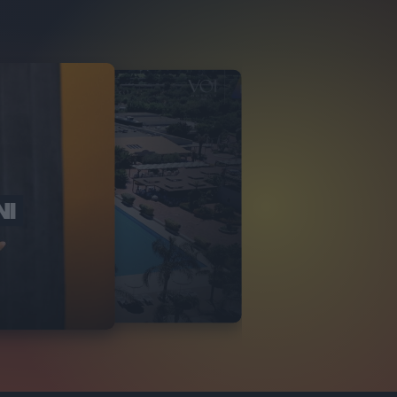
NI
O ITALIA
NKA VILLAGE
2
VIDEO