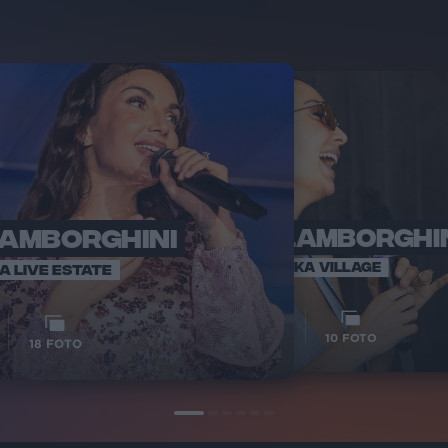
LAMBORGHINI
ELETTRA LAMBORGHI
RADI
VOI TA
VOI TANKA VILLAGE
IA LIVE ESTATE
1
VIDEO
10
FOTO
18
FOTO