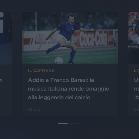
L
IL CAPITANO
U
Addio a Franco Baresi: la
e
n
musica italiana rende omaggio
It
alla leggenda del calcio
28
31 lug