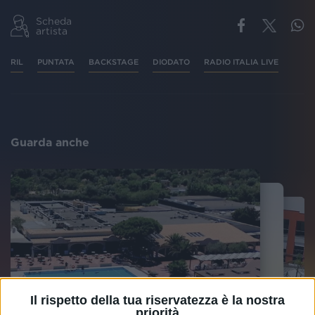
Scheda
artista
RIL
PUNTATA
BACKSTAGE
DIODATO
RADIO ITALIA LIVE
Guarda anche
Il rispetto della tua riservatezza è la nostra
priorità