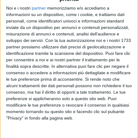
Noi e i nostri
partner
memorizziamo e/o accediamo a
informazioni su un dispositivo, come i cookie, e trattiamo dati
RADIO ITALIA
RADIO ITALIA
RADIO ITALIA
personali, come identificatori univoci e informazioni standard
BRAVO BAIA DI TINDARI 2026
VOI ARENELLA RESORT
inviate da un dispositivo per annunci e contenuti personalizzati,
VOI TANKA VILLAGE
misurazione di annunci e contenuti, analisi dell'audience e
sviluppo dei servizi.
Con la tua autorizzazione noi e i nostri 1733
1
VIDEO
1
VIDEO
partner possiamo utilizzare dati precisi di geolocalizzazione e
2
VIDEO
identificazione tramite la scansione del dispositivo. Puoi fare clic
per consentire a noi e ai nostri partner il trattamento per le
finalità sopra descritte. In alternativa puoi fare clic per negare il
consenso o accedere a informazioni più dettagliate e modificare
le tue preferenze prima di acconsentire.
Si rende noto che
alcuni trattamenti dei dati personali possono non richiedere il tuo
News correlate
consenso, ma hai il diritto di opporti a tale trattamento. Le tue
preferenze si applicheranno solo a questo sito web. Puoi
modificare le tue preferenze o revocare il consenso in qualsiasi
momento tornando su questo sito e facendo clic sul pulsante
"Privacy" in fondo alla pagina web.