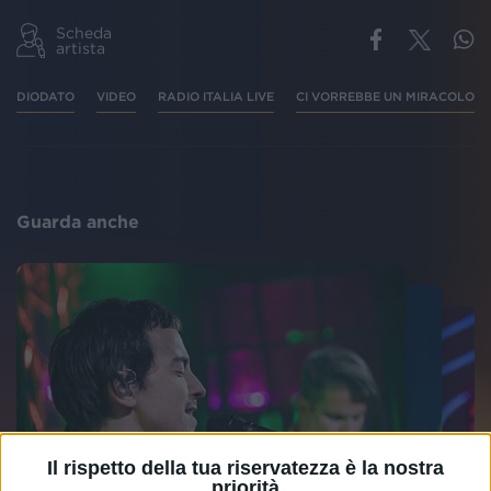
Scheda
artista
DIODATO
VIDEO
RADIO ITALIA LIVE
CI VORREBBE UN MIRACOLO
Guarda anche
Il rispetto della tua riservatezza è la nostra
priorità