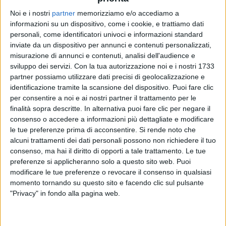
Noi e i nostri
partner
memorizziamo e/o accediamo a
informazioni su un dispositivo, come i cookie, e trattiamo dati
DIODATO
DIODATO
DIODATO
personali, come identificatori univoci e informazioni standard
RADIO ITALIA LIVE
SANREMO ITALIANO 2024
inviate da un dispositivo per annunci e contenuti personalizzati,
RADIO ITALIA LIVE SPECIALE SANREMO
misurazione di annunci e contenuti, analisi dell'audience e
sviluppo dei servizi.
Con la tua autorizzazione noi e i nostri 1733
12
VIDEO
17
FOTO
1
VIDEO
partner possiamo utilizzare dati precisi di geolocalizzazione e
1
VIDEO
16
FOTO
identificazione tramite la scansione del dispositivo. Puoi fare clic
per consentire a noi e ai nostri partner il trattamento per le
finalità sopra descritte. In alternativa puoi fare clic per negare il
consenso o accedere a informazioni più dettagliate e modificare
le tue preferenze prima di acconsentire.
Si rende noto che
alcuni trattamenti dei dati personali possono non richiedere il tuo
News correlate
consenso, ma hai il diritto di opporti a tale trattamento. Le tue
preferenze si applicheranno solo a questo sito web. Puoi
modificare le tue preferenze o revocare il consenso in qualsiasi
momento tornando su questo sito e facendo clic sul pulsante
"Privacy" in fondo alla pagina web.