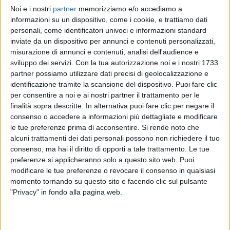
Noi e i nostri
partner
memorizziamo e/o accediamo a
RADIO ITALIA
RADIO ITALIA
RADIO ITALIA
informazioni su un dispositivo, come i cookie, e trattiamo dati
BRAVO BAIA DI TINDARI 2026
VOI ARENELLA RESORT
personali, come identificatori univoci e informazioni standard
VOI TANKA VILLAGE
inviate da un dispositivo per annunci e contenuti personalizzati,
1
VIDEO
misurazione di annunci e contenuti, analisi dell'audience e
1
VIDEO
sviluppo dei servizi.
Con la tua autorizzazione noi e i nostri 1733
2
VIDEO
partner possiamo utilizzare dati precisi di geolocalizzazione e
identificazione tramite la scansione del dispositivo. Puoi fare clic
per consentire a noi e ai nostri partner il trattamento per le
finalità sopra descritte. In alternativa puoi fare clic per negare il
consenso o accedere a informazioni più dettagliate e modificare
le tue preferenze prima di acconsentire.
Si rende noto che
News correlate
alcuni trattamenti dei dati personali possono non richiedere il tuo
consenso, ma hai il diritto di opporti a tale trattamento. Le tue
preferenze si applicheranno solo a questo sito web. Puoi
modificare le tue preferenze o revocare il consenso in qualsiasi
momento tornando su questo sito e facendo clic sul pulsante
"Privacy" in fondo alla pagina web.