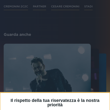
CREMONINI 2C2C
PARTNER
CESARE CREMONINI
STADI
Guarda anche
Il rispetto della tua riservatezza è la nostra
CESARE CREMONINI - SAN
CREMONINI TOUR INDOOR
priorità
CREMONINI TOUR INDOOR
SIRO
2022 ROMA