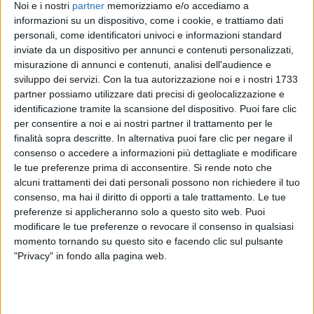
2022 MILANO
Noi e i nostri
partner
memorizziamo e/o accediamo a
STADI 2022
CESARE CREMONINI
informazioni su un dispositivo, come i cookie, e trattiamo dati
13/11/2022
personali, come identificatori univoci e informazioni standard
19
FOTO
inviate da un dispositivo per annunci e contenuti personalizzati,
1
VIDEO
44
FOTO
misurazione di annunci e contenuti, analisi dell'audience e
14
FOTO
sviluppo dei servizi.
Con la tua autorizzazione noi e i nostri 1733
partner possiamo utilizzare dati precisi di geolocalizzazione e
identificazione tramite la scansione del dispositivo. Puoi fare clic
per consentire a noi e ai nostri partner il trattamento per le
finalità sopra descritte. In alternativa puoi fare clic per negare il
consenso o accedere a informazioni più dettagliate e modificare
News correlate
le tue preferenze prima di acconsentire.
Si rende noto che
alcuni trattamenti dei dati personali possono non richiedere il tuo
consenso, ma hai il diritto di opporti a tale trattamento. Le tue
preferenze si applicheranno solo a questo sito web. Puoi
modificare le tue preferenze o revocare il consenso in qualsiasi
momento tornando su questo sito e facendo clic sul pulsante
"Privacy" in fondo alla pagina web.