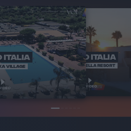
 ITALIA
RADIO ITALIA
RADI
BRAVO BAIA
VOI ARENELLA RESORT
KA VILLAGE
1
1
VIDEO
VIDEO