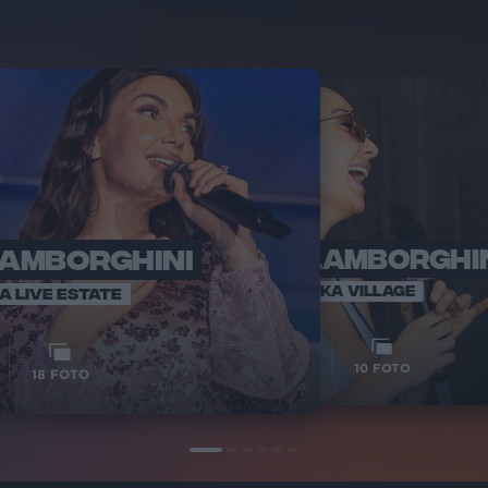
LAMBORGHINI
ELETTRA LAMBORGHI
RADI
VOI TA
VOI TANKA VILLAGE
IA LIVE ESTATE
1
VIDEO
10
FOTO
18
FOTO