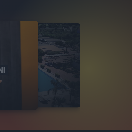
NI
O ITALIA
NKA VILLAGE
2
VIDEO