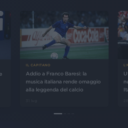
L
IL CAPITANO
U
Addio a Franco Baresi: la
e
n
musica italiana rende omaggio
It
alla leggenda del calcio
28
31 lug