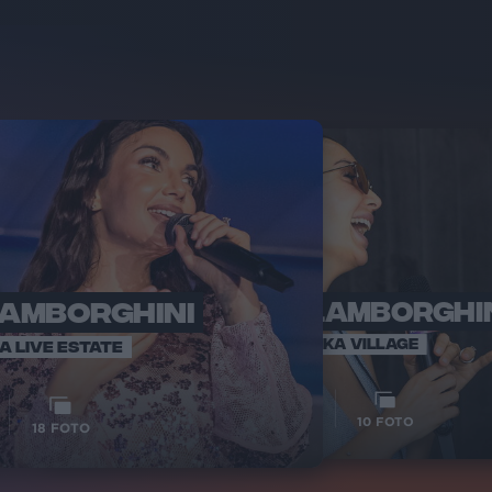
LAMBORGHINI
ELETTRA LAMBORGHI
RADI
VOI TA
VOI TANKA VILLAGE
IA LIVE ESTATE
1
VIDEO
10
FOTO
18
FOTO