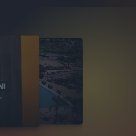
NI
O ITALIA
NKA VILLAGE
2
VIDEO