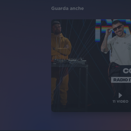
Guarda anche
C
RADIO I
11
VIDEO