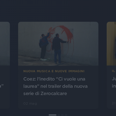
I
NUOVA MUSICA E NUOVE IMMAGINI
J
Coez: l’inedito “Ci vuole una
a”
i
laurea” nel trailer della nuova
serie di Zerocalcare
21
02 mag