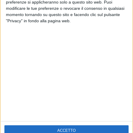
ELETTRA LAMBORGHINI
preferenze si applicheranno solo a questo sito web. Puoi
VOI TANKA VILLAGE
VOI TANKA VILLAGE
modificare le tue preferenze o revocare il consenso in qualsiasi
RADIO ITALIA LIVE ESTATE
momento tornando su questo sito e facendo clic sul pulsante
"Privacy" in fondo alla pagina web.
2
VIDEO
1
VIDEO
10
FOTO
1
VIDEO
18
FOTO
Chi siamo
Contattaci
Privacy
Lavora con noi
Pubblicita'
Regolamenti
Mobile
Radio Italia Tv
ACCETTO
Codice etico
Riservatezza