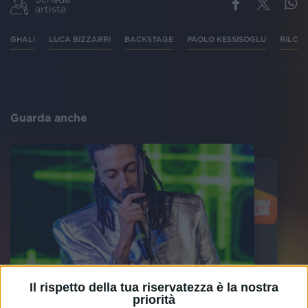
artista
GHALI
LUCA BIZZARRI
BACKSTAGE
PAOLO KESSISOGLU
RILCO
Guarda anche
Il rispetto della tua riservatezza è la nostra
priorità