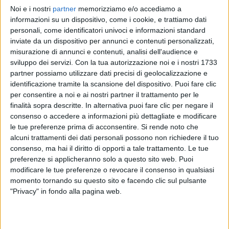
Noi e i nostri
partner
memorizziamo e/o accediamo a
GHALI
GHALI
informazioni su un dispositivo, come i cookie, e trattiamo dati
SANREMO ITALIANO 2024
personali, come identificatori univoci e informazioni standard
INTERVISTA 21/03
inviate da un dispositivo per annunci e contenuti personalizzati,
misurazione di annunci e contenuti, analisi dell'audience e
1
VIDEO
sviluppo dei servizi.
Con la tua autorizzazione noi e i nostri 1733
1
VIDEO
18
FOTO
partner possiamo utilizzare dati precisi di geolocalizzazione e
identificazione tramite la scansione del dispositivo. Puoi fare clic
per consentire a noi e ai nostri partner il trattamento per le
finalità sopra descritte. In alternativa puoi fare clic per negare il
consenso o accedere a informazioni più dettagliate e modificare
le tue preferenze prima di acconsentire.
Si rende noto che
News correlate
alcuni trattamenti dei dati personali possono non richiedere il tuo
consenso, ma hai il diritto di opporti a tale trattamento. Le tue
preferenze si applicheranno solo a questo sito web. Puoi
modificare le tue preferenze o revocare il consenso in qualsiasi
momento tornando su questo sito e facendo clic sul pulsante
"Privacy" in fondo alla pagina web.