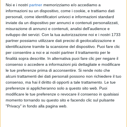
Noi e i nostri
partner
memorizziamo e/o accediamo a
ACHILLE LAURO
ACHILLE LAURO
ACHILLE LAURO
informazioni su un dispositivo, come i cookie, e trattiamo dati
RADIO ITALIA LIVE
RADIO ITALIA LIVE 08/11
personali, come identificatori univoci e informazioni standard
SANREMO ITALIANO 27/01/2025
inviate da un dispositivo per annunci e contenuti personalizzati,
1
VIDEO
12
FOTO
misurazione di annunci e contenuti, analisi dell'audience e
12
VIDEO
12
FOTO
sviluppo dei servizi.
Con la tua autorizzazione noi e i nostri 1733
1
VIDEO
partner possiamo utilizzare dati precisi di geolocalizzazione e
identificazione tramite la scansione del dispositivo. Puoi fare clic
per consentire a noi e ai nostri partner il trattamento per le
finalità sopra descritte. In alternativa puoi fare clic per negare il
consenso o accedere a informazioni più dettagliate e modificare
le tue preferenze prima di acconsentire.
Si rende noto che
News correlate
alcuni trattamenti dei dati personali possono non richiedere il tuo
consenso, ma hai il diritto di opporti a tale trattamento. Le tue
preferenze si applicheranno solo a questo sito web. Puoi
modificare le tue preferenze o revocare il consenso in qualsiasi
momento tornando su questo sito e facendo clic sul pulsante
"Privacy" in fondo alla pagina web.