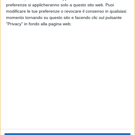
preferenze si applicheranno solo a questo sito web. Puoi
RADIO ITALIA
ELETTRA LAMBORGHINI
ELETTRA LAMBORGHINI
modificare le tue preferenze o revocare il consenso in qualsiasi
VOI TANKA VILLAGE
VOI TANKA VILLAGE
momento tornando su questo sito e facendo clic sul pulsante
RADIO ITALIA LIVE ESTATE
"Privacy" in fondo alla pagina web.
2
VIDEO
1
VIDEO
10
FOTO
1
VIDEO
18
FOTO
Chi siamo
Contattaci
Privacy
Lavora con noi
Pubblicita'
Regolamenti