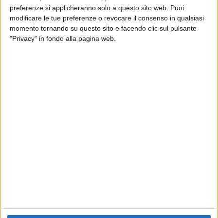
preferenze si applicheranno solo a questo sito web. Puoi
RADIO ITALIA
ELETTRA LAMBORGHINI
ELETTRA LAMBORGHINI
modificare le tue preferenze o revocare il consenso in qualsiasi
VOI TANKA VILLAGE
VOI TANKA VILLAGE
momento tornando su questo sito e facendo clic sul pulsante
RADIO ITALIA LIVE ESTATE
"Privacy" in fondo alla pagina web.
2
VIDEO
1
VIDEO
10
FOTO
1
VIDEO
18
FOTO
Chi siamo
Contattaci
Privacy
Lavora con noi
Pubblicita'
Regolamenti