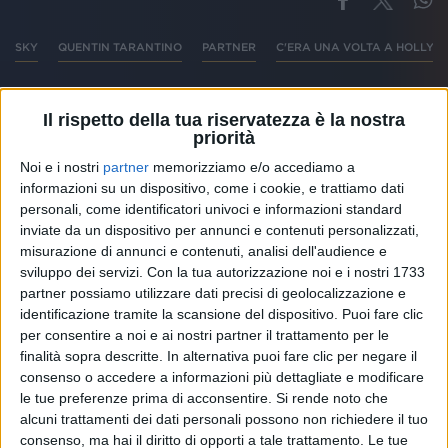
SKY
QUENTIN TARANTINO
PARTNER
C'ERA UNA VOLTA A HOLLY
Il rispetto della tua riservatezza è la nostra
priorità
Altri ospiti
Noi e i nostri
partner
memorizziamo e/o accediamo a
informazioni su un dispositivo, come i cookie, e trattiamo dati
personali, come identificatori univoci e informazioni standard
inviate da un dispositivo per annunci e contenuti personalizzati,
misurazione di annunci e contenuti, analisi dell'audience e
sviluppo dei servizi.
Con la tua autorizzazione noi e i nostri 1733
partner possiamo utilizzare dati precisi di geolocalizzazione e
identificazione tramite la scansione del dispositivo. Puoi fare clic
per consentire a noi e ai nostri partner il trattamento per le
finalità sopra descritte. In alternativa puoi fare clic per negare il
consenso o accedere a informazioni più dettagliate e modificare
le tue preferenze prima di acconsentire.
Si rende noto che
alcuni trattamenti dei dati personali possono non richiedere il tuo
consenso, ma hai il diritto di opporti a tale trattamento. Le tue