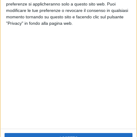
RADIO ITALIA
preferenze si applicheranno solo a questo sito web. Puoi
ELETTRA LAMBORGHINI
ELETTRA LAMBORGHINI
modificare le tue preferenze o revocare il consenso in qualsiasi
VOI TANKA VILLAGE
VOI TANKA VILLAGE
momento tornando su questo sito e facendo clic sul pulsante
RADIO ITALIA LIVE ESTATE
"Privacy" in fondo alla pagina web.
2
VIDEO
1
VIDEO
10
FOTO
1
VIDEO
18
FOTO
Chi siamo
Contattaci
Privacy
Lavora con noi
Pubblicita'
Regolamenti
Mobile
Radio Italia Tv