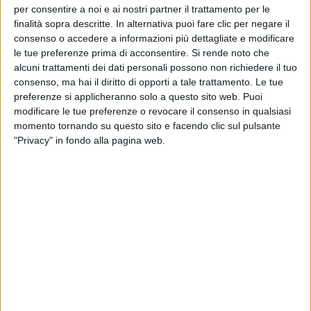
30 gen
22 lu
per consentire a noi e ai nostri partner il trattamento per le
finalità sopra descritte. In alternativa puoi fare clic per negare il
consenso o accedere a informazioni più dettagliate e modificare
le tue preferenze prima di acconsentire.
Si rende noto che
alcuni trattamenti dei dati personali possono non richiedere il tuo
consenso, ma hai il diritto di opporti a tale trattamento. Le tue
Altri ospiti
preferenze si applicheranno solo a questo sito web. Puoi
modificare le tue preferenze o revocare il consenso in qualsiasi
momento tornando su questo sito e facendo clic sul pulsante
"Privacy" in fondo alla pagina web.
RADIO ITALIA
ELETTRA LAMBORGHINI
ELETTRA LAMBORGHINI