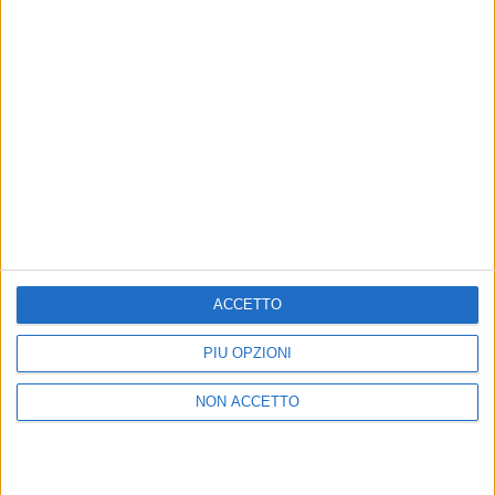
VOI TANKA VILLAGE
VOI TANKA VILLAGE
RADIO ITALIA LIVE ESTATE
2
VIDEO
1
VIDEO
10
FOTO
1
VIDEO
18
FOTO
ACCETTO
PIÙ OPZIONI
Chi siamo
Contattaci
Privacy
Lavora con noi
NON ACCETTO
Pubblicita'
Regolamenti
Mobile
Radio Italia Tv
Codice etico
Riservatezza