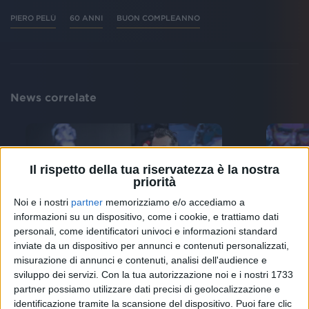
PIERO PELÙ
60 ANNI
BUON COMPLEANNO
News correlate
Il rispetto della tua riservatezza è la nostra
priorità
Noi e i nostri
partner
memorizziamo e/o accediamo a
informazioni su un dispositivo, come i cookie, e trattiamo dati
personali, come identificatori univoci e informazioni standard
inviate da un dispositivo per annunci e contenuti personalizzati,
IL LUTTO
IN SA
misurazione di annunci e contenuti, analisi dell'audience e
Piero Pelù, l'addio al padre
Piero
sviluppo dei servizi.
Con la tua autorizzazione noi e i nostri 1733
Giovanni: “Sempre orgoglioso
"Pier
di essere tuo figlio”
partner possiamo utilizzare dati precisi di geolocalizzazione e
identificazione tramite la scansione del dispositivo. Puoi fare clic