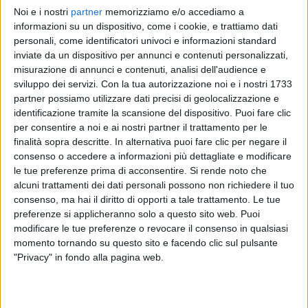
Noi e i nostri
partner
memorizziamo e/o accediamo a
BRUNORI SAS
BRUNORI SAS
informazioni su un dispositivo, come i cookie, e trattiamo dati
SANREMO ITALIANO 7/02/2025
personali, come identificatori univoci e informazioni standard
RADIO ITALIA LIVE 11/04
inviate da un dispositivo per annunci e contenuti personalizzati,
misurazione di annunci e contenuti, analisi dell'audience e
1
VIDEO
sviluppo dei servizi.
Con la tua autorizzazione noi e i nostri 1733
11
VIDEO
19
FOTO
partner possiamo utilizzare dati precisi di geolocalizzazione e
identificazione tramite la scansione del dispositivo. Puoi fare clic
per consentire a noi e ai nostri partner il trattamento per le
finalità sopra descritte. In alternativa puoi fare clic per negare il
consenso o accedere a informazioni più dettagliate e modificare
le tue preferenze prima di acconsentire.
Si rende noto che
News correlate
alcuni trattamenti dei dati personali possono non richiedere il tuo
consenso, ma hai il diritto di opporti a tale trattamento. Le tue
preferenze si applicheranno solo a questo sito web. Puoi
modificare le tue preferenze o revocare il consenso in qualsiasi
momento tornando su questo sito e facendo clic sul pulsante
"Privacy" in fondo alla pagina web.