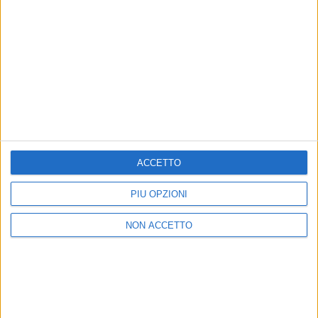
Brunori Sas - La Ghigliottina (Radio Italia
Live 11/04/25)
ACCETTO
Chi siamo
Contattaci
PIÙ OPZIONI
Privacy
Lavora con noi
Pubblicita'
Regolamenti
NON ACCETTO
Mobile
Radio Italia Tv
Codice etico
Riservatezza
SEGUICI