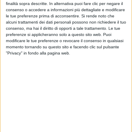
finalità sopra descritte. In alternativa puoi fare clic per negare il
VIDEO
consenso o accedere a informazioni più dettagliate e modificare
le tue preferenze prima di acconsentire.
Si rende noto che
Brunori Sas a Radio Italia Live (11/04/25)
alcuni trattamenti dei dati personali possono non richiedere il tuo
consenso, ma hai il diritto di opporti a tale trattamento. Le tue
preferenze si applicheranno solo a questo sito web. Puoi
modificare le tue preferenze o revocare il consenso in qualsiasi
momento tornando su questo sito e facendo clic sul pulsante
"Privacy" in fondo alla pagina web.
VIDEO