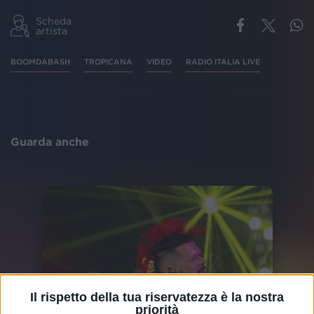
Scheda
artista
BOOMDABASH
TROPICANA
VIDEO
RADIO ITALIA LIVE
Guarda anche
Il rispetto della tua riservatezza è la nostra
priorità