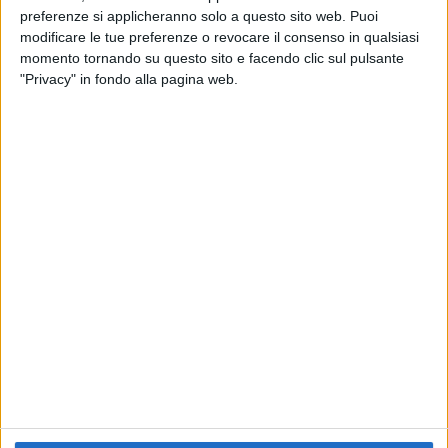
preferenze si applicheranno solo a questo sito web. Puoi
RADIO ITALIA
ELETTRA LAMBORGHINI
ELETTRA LAMBORGHINI
modificare le tue preferenze o revocare il consenso in qualsiasi
VOI TANKA VILLAGE
VOI TANKA VILLAGE
momento tornando su questo sito e facendo clic sul pulsante
RADIO ITALIA LIVE ESTATE
"Privacy" in fondo alla pagina web.
2
VIDEO
1
VIDEO
10
FOTO
1
VIDEO
18
FOTO
Chi siamo
Contattaci
Privacy
Lavora con noi
Pubblicita'
Regolamenti