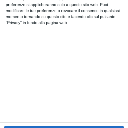
preferenze si applicheranno solo a questo sito web. Puoi
RADIO ITALIA
ELETTRA LAMBORGHINI
ELETTRA LAMBORGHINI
modificare le tue preferenze o revocare il consenso in qualsiasi
VOI TANKA VILLAGE
VOI TANKA VILLAGE
momento tornando su questo sito e facendo clic sul pulsante
RADIO ITALIA LIVE ESTATE
"Privacy" in fondo alla pagina web.
2
VIDEO
1
VIDEO
10
FOTO
1
VIDEO
18
FOTO
Chi siamo
Contattaci
Privacy
Lavora con noi
Pubblicita'
Regolamenti