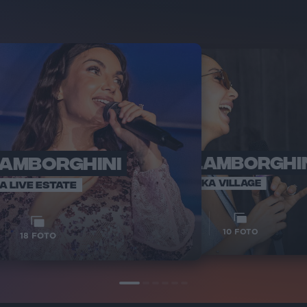
LAMBORGHINI
ELETTRA LAMBORGHI
RADI
VOI TA
VOI TANKA VILLAGE
IA LIVE ESTATE
1
VIDEO
10
FOTO
18
FOTO