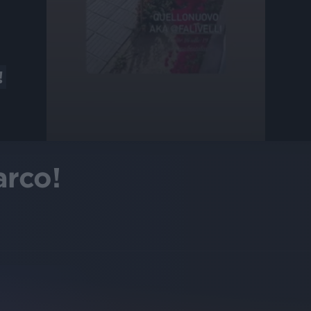
!
rco!