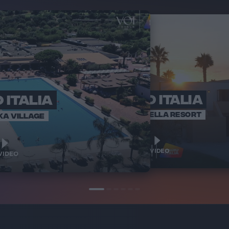
 ITALIA
RADIO ITALIA
RADI
BRAVO BAIA
VOI ARENELLA RESORT
KA VILLAGE
1
1
VIDEO
VIDEO