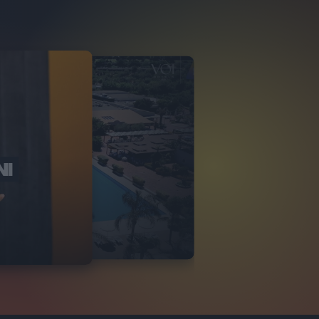
NI
O ITALIA
NKA VILLAGE
2
VIDEO