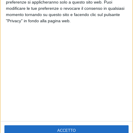
ELETTRA LAMBORGHINI
preferenze si applicheranno solo a questo sito web. Puoi
VOI TANKA VILLAGE
VOI TANKA VILLAGE
modificare le tue preferenze o revocare il consenso in qualsiasi
RADIO ITALIA LIVE ESTATE
momento tornando su questo sito e facendo clic sul pulsante
"Privacy" in fondo alla pagina web.
2
VIDEO
1
VIDEO
10
FOTO
1
VIDEO
18
FOTO
Chi siamo
Contattaci
Privacy
Lavora con noi
Pubblicita'
Regolamenti
Mobile
Radio Italia Tv
ACCETTO
Codice etico
Riservatezza