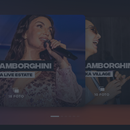
LAMBORGHINI
ELETTRA LAMBORGHI
RADI
VOI TA
VOI TANKA VILLAGE
IA LIVE ESTATE
1
VIDEO
10
FOTO
18
FOTO