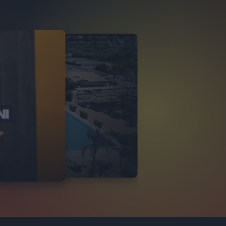
NI
O ITALIA
NKA VILLAGE
2
VIDEO