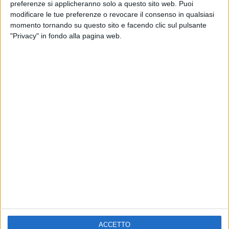
ELETTRA LAMBORGHINI
preferenze si applicheranno solo a questo sito web. Puoi
VOI TANKA VILLAGE
VOI TANKA VILLAGE
modificare le tue preferenze o revocare il consenso in qualsiasi
RADIO ITALIA LIVE ESTATE
momento tornando su questo sito e facendo clic sul pulsante
"Privacy" in fondo alla pagina web.
2
VIDEO
1
VIDEO
10
FOTO
1
VIDEO
18
FOTO
Chi siamo
Contattaci
Privacy
Lavora con noi
Pubblicita'
Regolamenti
Mobile
Radio Italia Tv
ACCETTO
Codice etico
Riservatezza