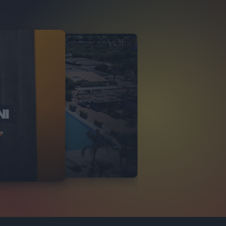
NI
O ITALIA
NKA VILLAGE
2
VIDEO