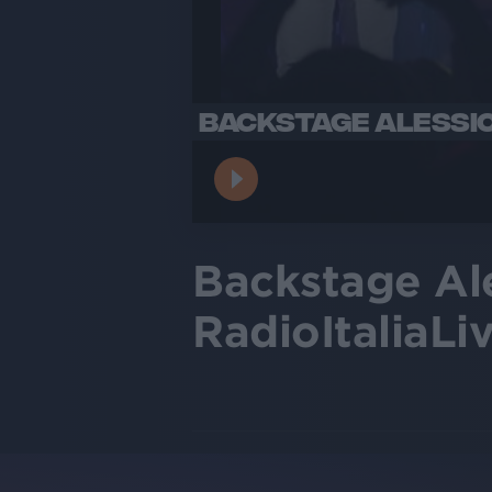
BACKSTAGE ALESSIO 
Backstage Ale
RadioItaliaLi