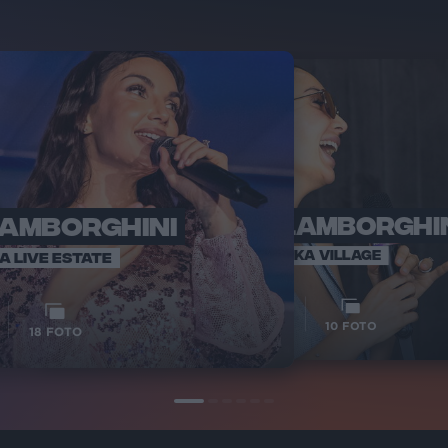
LAMBORGHINI
ELETTRA LAMBORGHI
RADI
VOI TA
VOI TANKA VILLAGE
IA LIVE ESTATE
1
VIDEO
10
FOTO
18
FOTO