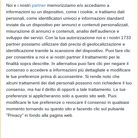
Noi e i nostri
partner
memorizziamo e/o accediamo a
PAOLA & CHIARA
PAOLA & CHIARA
PAOLA & CHIARA
informazioni su un dispositivo, come i cookie, e trattiamo dati
BRAVO ALIMINI 2023
RADIO ITALIA LIVE ESTATE
personali, come identificatori univoci e informazioni standard
RADIO ITALIA LIVE 24/01/25
inviate da un dispositivo per annunci e contenuti personalizzati,
1
VIDEO
10
FOTO
misurazione di annunci e contenuti, analisi dell'audience e
1
VIDEO
10
FOTO
sviluppo dei servizi.
Con la tua autorizzazione noi e i nostri 1733
13
VIDEO
15
FOTO
partner possiamo utilizzare dati precisi di geolocalizzazione e
identificazione tramite la scansione del dispositivo. Puoi fare clic
per consentire a noi e ai nostri partner il trattamento per le
finalità sopra descritte. In alternativa puoi fare clic per negare il
consenso o accedere a informazioni più dettagliate e modificare
le tue preferenze prima di acconsentire.
Si rende noto che
News correlate
alcuni trattamenti dei dati personali possono non richiedere il tuo
consenso, ma hai il diritto di opporti a tale trattamento. Le tue
preferenze si applicheranno solo a questo sito web. Puoi
modificare le tue preferenze o revocare il consenso in qualsiasi
momento tornando su questo sito e facendo clic sul pulsante
"Privacy" in fondo alla pagina web.