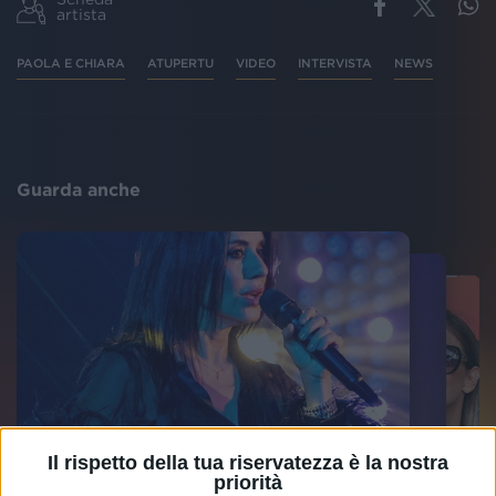
artista
PAOLA E CHIARA
ATUPERTU
VIDEO
INTERVISTA
NEWS
Guarda anche
Il rispetto della tua riservatezza è la nostra
priorità