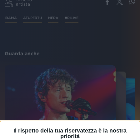
artista
IRAMA
ATUPERTU
NERA
#RILIVE
Guarda anche
Il rispetto della tua riservatezza è la nostra
priorità