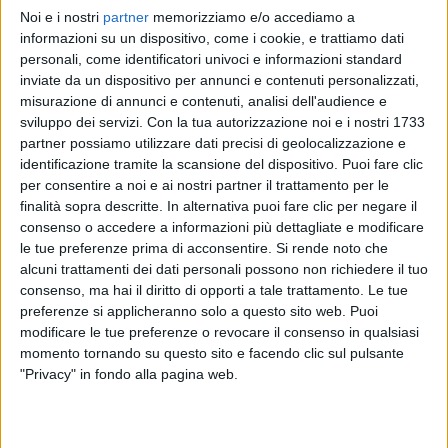
Noi e i nostri
partner
memorizziamo e/o accediamo a
IRAMA
IRAMA
IRAMA
informazioni su un dispositivo, come i cookie, e trattiamo dati
RADIO ITALIA LIVE ESTATE
SANREMO ITALIANO 4/02/2025
personali, come identificatori univoci e informazioni standard
RADIOITALIALIVE 09/01
inviate da un dispositivo per annunci e contenuti personalizzati,
1
VIDEO
18
FOTO
misurazione di annunci e contenuti, analisi dell'audience e
1
VIDEO
sviluppo dei servizi.
Con la tua autorizzazione noi e i nostri 1733
12
VIDEO
20
FOTO
partner possiamo utilizzare dati precisi di geolocalizzazione e
identificazione tramite la scansione del dispositivo. Puoi fare clic
per consentire a noi e ai nostri partner il trattamento per le
finalità sopra descritte. In alternativa puoi fare clic per negare il
consenso o accedere a informazioni più dettagliate e modificare
le tue preferenze prima di acconsentire.
Si rende noto che
News correlate
alcuni trattamenti dei dati personali possono non richiedere il tuo
consenso, ma hai il diritto di opporti a tale trattamento. Le tue
preferenze si applicheranno solo a questo sito web. Puoi
modificare le tue preferenze o revocare il consenso in qualsiasi
momento tornando su questo sito e facendo clic sul pulsante
"Privacy" in fondo alla pagina web.