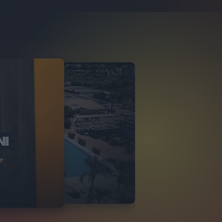
NI
O ITALIA
NKA VILLAGE
2
VIDEO