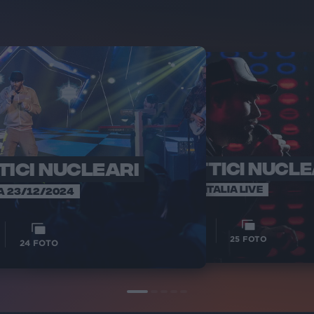
TICI NUCLEARI
PINGUINI TATTICI NUCLE
PINGUINI TA
ART
RADIO ITALIA LIVE
A 23/12/2024
12
VIDEO
25
FOTO
24
FOTO