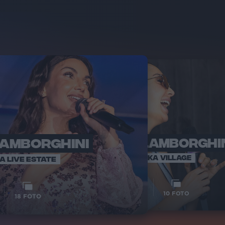
LAMBORGHINI
ELETTRA LAMBORGHI
RADI
VOI TA
VOI TANKA VILLAGE
IA LIVE ESTATE
1
VIDEO
10
FOTO
18
FOTO