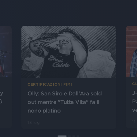
C
CERTIFICAZIONI FIMI
ry
J
Olly: San Siro e Dall'Ara sold
ù
P
out mentre "Tutta Vita" fa il
v
nono platino
11
13 lug