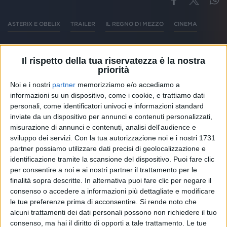
ASTERIX E OBELIX
TRAILER
IL REGNO DI MEZZO
CINEMA
Il rispetto della tua riservatezza è la nostra
priorità
Altri ospiti
Noi e i nostri
partner
memorizziamo e/o accediamo a
informazioni su un dispositivo, come i cookie, e trattiamo dati
personali, come identificatori univoci e informazioni standard
inviate da un dispositivo per annunci e contenuti personalizzati,
misurazione di annunci e contenuti, analisi dell'audience e
sviluppo dei servizi.
Con la tua autorizzazione noi e i nostri 1731
partner possiamo utilizzare dati precisi di geolocalizzazione e
identificazione tramite la scansione del dispositivo. Puoi fare clic
per consentire a noi e ai nostri partner il trattamento per le
finalità sopra descritte. In alternativa puoi fare clic per negare il
consenso o accedere a informazioni più dettagliate e modificare
le tue preferenze prima di acconsentire.
Si rende noto che
alcuni trattamenti dei dati personali possono non richiedere il tuo
consenso, ma hai il diritto di opporti a tale trattamento. Le tue