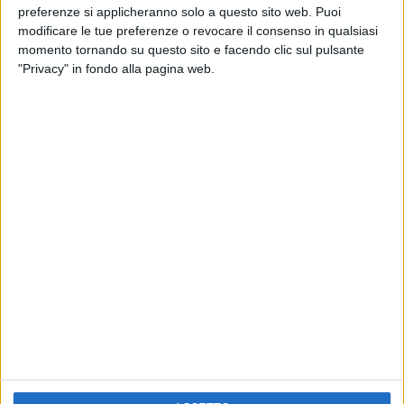
RADIO ITALIA
preferenze si applicheranno solo a questo sito web. Puoi
ELETTRA LAMBORGHINI
ELETTRA LAMBORGHINI
modificare le tue preferenze o revocare il consenso in qualsiasi
VOI TANKA VILLAGE
VOI TANKA VILLAGE
momento tornando su questo sito e facendo clic sul pulsante
RADIO ITALIA LIVE ESTATE
"Privacy" in fondo alla pagina web.
2
VIDEO
1
VIDEO
10
FOTO
1
VIDEO
18
FOTO
Chi siamo
Contattaci
Privacy
Lavora con noi
Pubblicita'
Regolamenti
Mobile
Radio Italia Tv