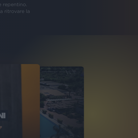
 repentino.
a ritrovare la
NI
O ITALIA
NKA VILLAGE