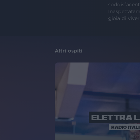
soddisfacent
Inaspettatame
gioia di viver
Altri ospiti
ELETTRA 
RADIO ITAL