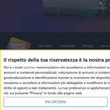
1
VIDEO
Chi siamo
Contattaci
Privacy
Lavor
Il rispetto della tua riservatezza è la nostra pr
©
2026
RADIO ITALIA S.p.A. P.IVA 06832230152 | Tutti i diritti riservati. Per le
Noi e i nostri
partner
memorizziamo e/o accediamo a informazioni su un 
contenute nel sito sono stati assolti gli obblighi derivanti dalla normativa dei diritt
connessi.
annunci e contenuti personalizzati, misurazione di annunci e contenuti
Capitale Sociale € 580.000,00 interamente versato. Iscr. Reg. Imprese Milano - C
geolocalizzazione e identificazione tramite la scansione del dispositivo.
06832230152. Iscritta al R.E.A. di Milano al n° 1125258. Testata giornalistica Reg
1987.
consenso o accedere a informazioni più dettagliate e modificare le t
diritto di opporti a tale trattamento. Le tue preferenze si applicher
clic sul pulsante "Privacy" in fondo alla pagina web.
PIÙ OPZIONI
IN ONDA