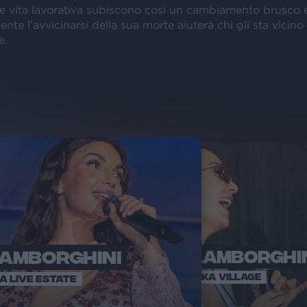
e vita lavorativa subiscono così un cambiamento brusco e
nte l’avvicinarsi della sua morte aiuterà chi gli sta vicino 
e.
LAMBORGHINI
ELETTRA LAMBORGHI
RADI
VOI TA
VOI TANKA VILLAGE
IA LIVE ESTATE