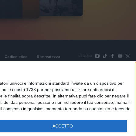
2
VIDEO
SEGUICI
Codice etico
Riservatezza
093 Cologno Monzese (Mi) |Tel. +39 02 254441 | Fax +39
TORNA SU
tori univoci e informazioni standard inviate da un dispositivo per
noi e i nostri 1733 partner possiamo utilizzare dati precisi di
le finalità sopra descritte. In alternativa puoi fare clic per negare il
i dei dati personali possono non richiedere il tuo consenso, ma hai il
re il consenso in qualsiasi momento tornando su questo sito e facendo
ACCETTO
adioitalia
Webradio
Radioitalia TV
Radio Italia Live