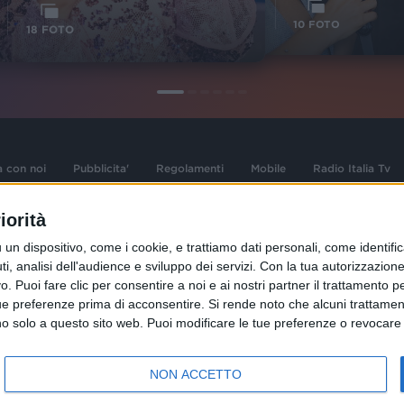
1
VIDEO
10
FOTO
18
FOTO
a con noi
Pubblicita'
Regolamenti
Mobile
Radio Italia Tv
iorità
 opere dell'ingegno
Sede Amministrativa: Viale Europa 49, 20
dispositivo, come i cookie, e trattiamo dati personali, come identifica
i d'autore e dei diritti
02 25444220
, analisi dell'audience e sviluppo dei servizi.
Con la tua autorizzazione 
.F. e n° iscrizione
 Puoi fare clic per consentire a noi e ai nostri partner il trattamento per 
Sede Legale: Via Savona 97, 20144 Milano
istrata n°286 - 3 Aprile
ue preferenze prima di acconsentire.
Si rende noto che alcuni trattament
anno solo a questo sito web. Puoi modificare le tue preferenze o revoca
NON ACCETTO
R