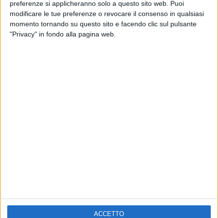
ELETTRA LAMBORGHINI
preferenze si applicheranno solo a questo sito web. Puoi
VOI TANKA VILLAGE
VOI TANKA VILLAGE
modificare le tue preferenze o revocare il consenso in qualsiasi
RADIO ITALIA LIVE ESTATE
momento tornando su questo sito e facendo clic sul pulsante
"Privacy" in fondo alla pagina web.
2
VIDEO
1
VIDEO
10
FOTO
1
VIDEO
18
FOTO
Chi siamo
Contattaci
Privacy
Lavora con noi
Pubblicita'
Regolamenti
Mobile
Radio Italia Tv
ACCETTO
Codice etico
Riservatezza