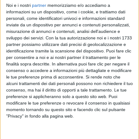
Noi e i nostri
partner
memorizziamo e/o accediamo a
ANNALISA
ANNALISA
ANNALISA
informazioni su un dispositivo, come i cookie, e trattiamo dati
RADIO ITALIA LIVE 17/11
SANREMO ITALIANO 2024
personali, come identificatori univoci e informazioni standard
RADIOITALIALIVE 21/11
inviate da un dispositivo per annunci e contenuti personalizzati,
12
VIDEO
23
FOTO
misurazione di annunci e contenuti, analisi dell'audience e
1
VIDEO
sviluppo dei servizi.
Con la tua autorizzazione noi e i nostri 1733
13
VIDEO
19
FOTO
partner possiamo utilizzare dati precisi di geolocalizzazione e
identificazione tramite la scansione del dispositivo. Puoi fare clic
per consentire a noi e ai nostri partner il trattamento per le
finalità sopra descritte. In alternativa puoi fare clic per negare il
consenso o accedere a informazioni più dettagliate e modificare
le tue preferenze prima di acconsentire.
Si rende noto che
News correlate
alcuni trattamenti dei dati personali possono non richiedere il tuo
consenso, ma hai il diritto di opporti a tale trattamento. Le tue
preferenze si applicheranno solo a questo sito web. Puoi
modificare le tue preferenze o revocare il consenso in qualsiasi
momento tornando su questo sito e facendo clic sul pulsante
"Privacy" in fondo alla pagina web.