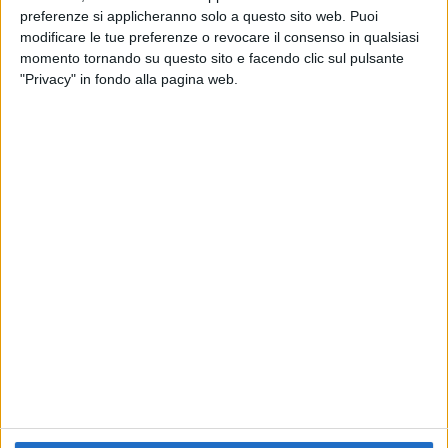
preferenze si applicheranno solo a questo sito web. Puoi
RADIO ITALIA
ELETTRA LAMBORGHINI
ELETTRA LAMBORGHINI
modificare le tue preferenze o revocare il consenso in qualsiasi
VOI TANKA VILLAGE
VOI TANKA VILLAGE
momento tornando su questo sito e facendo clic sul pulsante
RADIO ITALIA LIVE ESTATE
"Privacy" in fondo alla pagina web.
2
VIDEO
1
VIDEO
10
FOTO
1
VIDEO
18
FOTO
Chi siamo
Contattaci
Privacy
Lavora con noi
Pubblicita'
Regolamenti