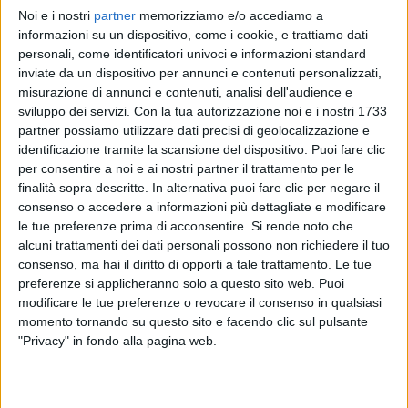
Noi e i nostri
partner
memorizziamo e/o accediamo a
ALESSANDRA AMOROSO
ALESSANDRA AMOROSO
ALESSANDRA AMOROSO
informazioni su un dispositivo, come i cookie, e trattiamo dati
INTERVISTA 29/02/2024
DONNE IN MUSICA
personali, come identificatori univoci e informazioni standard
INTERVISTA 07/11/24
inviate da un dispositivo per annunci e contenuti personalizzati,
1
VIDEO
19
FOTO
misurazione di annunci e contenuti, analisi dell'audience e
1
VIDEO
12
FOTO
sviluppo dei servizi.
Con la tua autorizzazione noi e i nostri 1733
1
VIDEO
14
FOTO
partner possiamo utilizzare dati precisi di geolocalizzazione e
identificazione tramite la scansione del dispositivo. Puoi fare clic
per consentire a noi e ai nostri partner il trattamento per le
finalità sopra descritte. In alternativa puoi fare clic per negare il
consenso o accedere a informazioni più dettagliate e modificare
le tue preferenze prima di acconsentire.
Si rende noto che
News correlate
alcuni trattamenti dei dati personali possono non richiedere il tuo
consenso, ma hai il diritto di opporti a tale trattamento. Le tue
preferenze si applicheranno solo a questo sito web. Puoi
modificare le tue preferenze o revocare il consenso in qualsiasi
momento tornando su questo sito e facendo clic sul pulsante
"Privacy" in fondo alla pagina web.