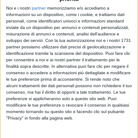
Noi e i nostri
partner
memorizziamo e/o accediamo a
informazioni su un dispositivo, come i cookie, e trattiamo dati
AKA 7EVEN
AKA 7EVEN
AKA 7EVEN
personali, come identificatori univoci e informazioni standard
INTERVISTA
RADIO ITALIA LIVE
inviate da un dispositivo per annunci e contenuti personalizzati,
VOI TANKA VILLAGE
misurazione di annunci e contenuti, analisi dell'audience e
sviluppo dei servizi.
Con la tua autorizzazione noi e i nostri 1731
1
VIDEO
20
FOTO
15
VIDEO
23
FOTO
partner possiamo utilizzare dati precisi di geolocalizzazione e
3
VIDEO
15
FOTO
identificazione tramite la scansione del dispositivo. Puoi fare clic
per consentire a noi e ai nostri partner il trattamento per le
finalità sopra descritte. In alternativa puoi fare clic per negare il
consenso o accedere a informazioni più dettagliate e modificare
le tue preferenze prima di acconsentire.
Si rende noto che
alcuni trattamenti dei dati personali possono non richiedere il tuo
News correlate
consenso, ma hai il diritto di opporti a tale trattamento. Le tue
preferenze si applicheranno solo a questo sito web. Puoi
modificare le tue preferenze o revocare il consenso in qualsiasi
momento tornando su questo sito e facendo clic sul pulsante
"Privacy" in fondo alla pagina web.