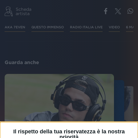
Scheda
artista
AKA 7EVEN
QUESTO IMMENSO
RADIO ITALIA LIVE
VIDEO
6 MAG
Guarda anche
Il rispetto della tua riservatezza è la nostra
priorità